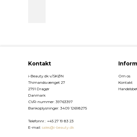
Kontakt
Inform
i-Beauty.dk v/SKØN
Om os
Thimandsvænget 27
Kontakt
2791 Dragør
Handelsbet
Danmark
CVR-nummer
:
39763397
Bankoplysninger
:
3409 12698275
Telefonnr.
:
+45 27 19 83 23
E-mail
:
sales@i-beauty.dk