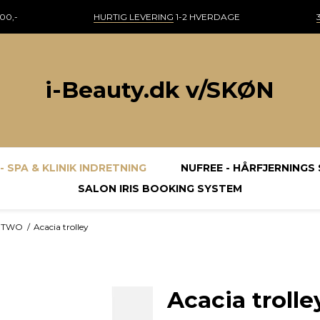
00,-
HURTIG LEVERING
1-2 HVERDAGE
i-Beauty.dk v/SKØN
- SPA & KLINIK INDRETNING
NUFREE - HÅRFJERNINGS
SALON IRIS BOOKING SYSTEM
 TWO
/
Acacia trolley
Acacia trolle