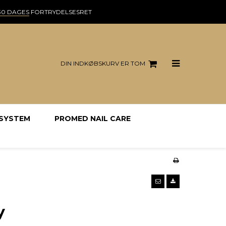
30 DAGES
FORTRYDELSESRET
DIN INDKØBSKURV ER TOM
 SYSTEM
PROMED NAIL CARE
y