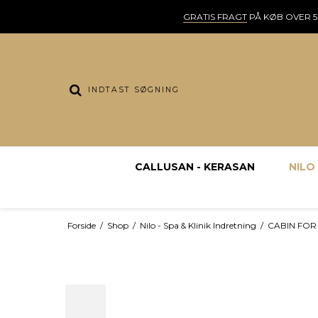
GRATIS FRAGT
PÅ KØB OVER 5
CALLUSAN - KERASAN
NILO 
Forside
/
Shop
/
Nilo - Spa & Klinik Indretning
/
CABIN FOR